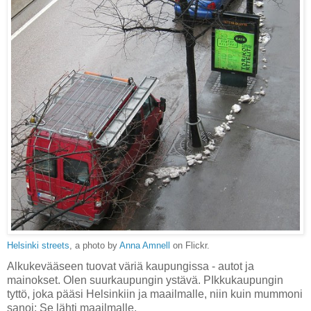
Helsinki streets
, a photo by
Anna Amnell
on Flickr.
Alkukevääseen tuovat väriä kaupungissa - autot ja
mainokset. Olen suurkaupungin ystävä. PIkkukaupungin
tyttö, joka pääsi Helsinkiin ja maailmalle, niin kuin mummoni
sanoi: Se lähti maailmalle.