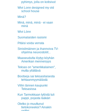
pyhimys, jolla on kotisivut
Wivi Lonn designed my old
school house
Minä?
Minä, minä, minä - ei vaan
minä
Wivi Lönn
Suomalaisten rasismi
Pitäisi voida verrata
Sinisilmäinen ja ihannoiva TV-
ohjelma neuvostoliit...
Maaseudulta löytyy köyhän
Amerikan menneisyys
Teksas on "amerikkalainen",
mutta yllättävä
Bootseja sai teksasilaisesta
tehtaanmyymälästä
Villin lännen kaupunki
Teksasissa
Kun Tarmokkaan tytöstä tuli
pappi, pojasta lääkäri
Oletko jo muuttunut
tietokoneeksi? Ainakin
osittai...