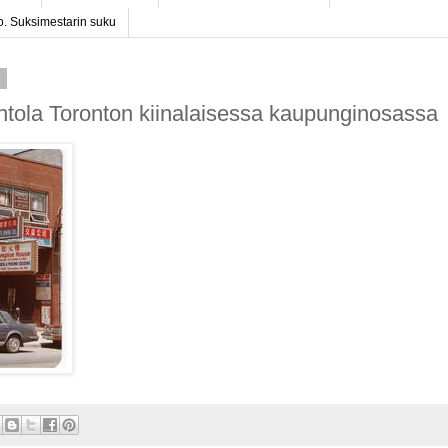
o. Suksimestarin suku
5
intola Toronton kiinalaisessa kaupunginosassa