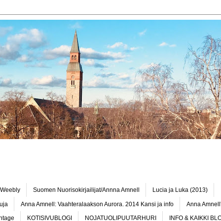
o Weebly
Suomen Nuorisokirjailijat/Annna Amnell
Lucia ja Luka (2013)
uja
Anna Amnell: Vaahteralaakson Aurora. 2014 Kansi ja info
Anna Amnell'
intage
KOTISIVUBLOGI
NOJATUOLIPUUTARHURI
INFO & KAIKKI BL