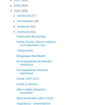
►
2007
(491)
►
2006
(409)
▼
2005
(308)
►
joulukuuta
(17)
►
marraskuuta
(36)
►
lokakuuta
(53)
▼
syyskuuta
(81)
Kekkosvitsi Brysselistä
Kukka Sinulle, jolla oli vaikeaa
suomettumisen vuo...
Tuttuja nimiä
Bloggaajan identiteetti.
Eurooppalaista identiteettiä
etsimässä
Eurooppalaista minuutta
etsimässä
Dante 1265-1321
Dante ja minuus
Miten syntyy syksyinen
tunnelma?
Minä-keskustelu jatkuu tässä
Augustinus - ensimmäinen