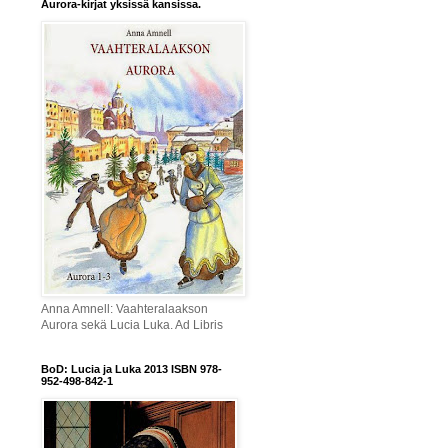
Aurora-kirjat yksissä kansissa.
Anna Amnell: Vaahteralaakson
Aurora sekä Lucia Luka. Ad Libris
BoD: Lucia ja Luka 2013 ISBN 978-
952-498-842-1