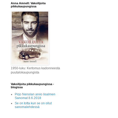
Anna Amnell: Vakoilijoita
pikkukaupungissa
1950-luku: Kertomus kadonneesta
puutalokaupungista
Vakoilijoita pikkukaupungissa -
blogissa
Pirjo Nenolan arvio Iisalmen
Sanomat 8.6.2018
Se on totta kun se on ollut
sanomalehdessä