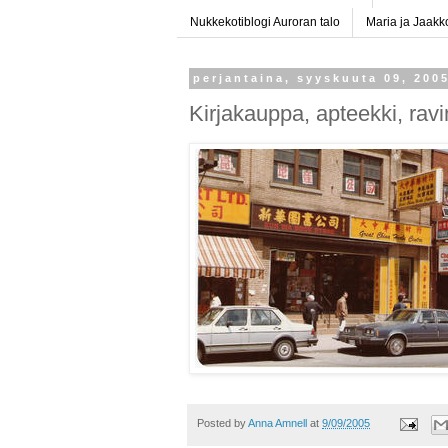
Nukkekotiblogi Auroran talo
Maria ja Jaakk
perjantaina, syyskuuta 09, 200
Kirjakauppa, apteekki, rav
Posted by
Anna Amnell
at
9/09/2005