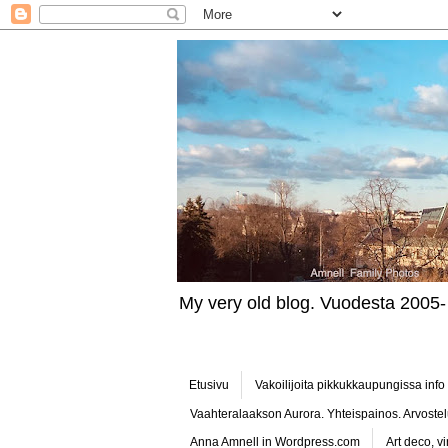
My very old blog. Vuodesta 2005-
Etusivu
Vakoilijoita pikkukkaupungissa inf
Vaahteralaakson Aurora. Yhteispainos. Arvostel
Anna Amnell in Wordpress.com
Art deco, v